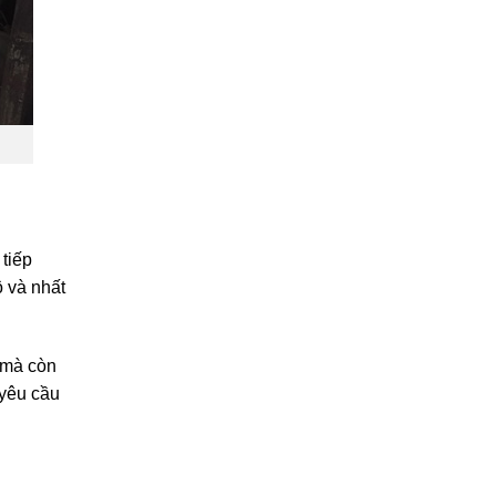
tiếp
 và nhất
 mà còn
 yêu cầu