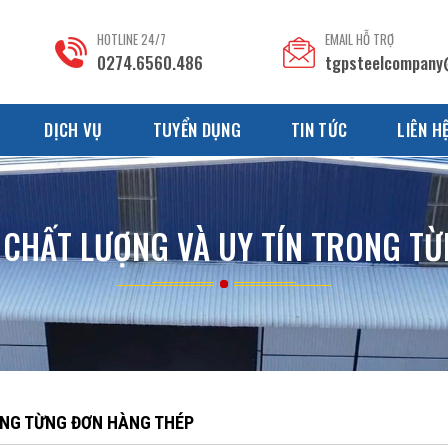
HOTLINE 24/7
EMAIL HỖ TRỢ
0274.6560.486
tgpsteelcompany
DỊCH VỤ
TUYỂN DỤNG
TIN TỨC
LIÊN H
 CHẤT LƯỢNG VÀ UY TÍN TRONG T
ONG TỪNG ĐƠN HÀNG THÉP