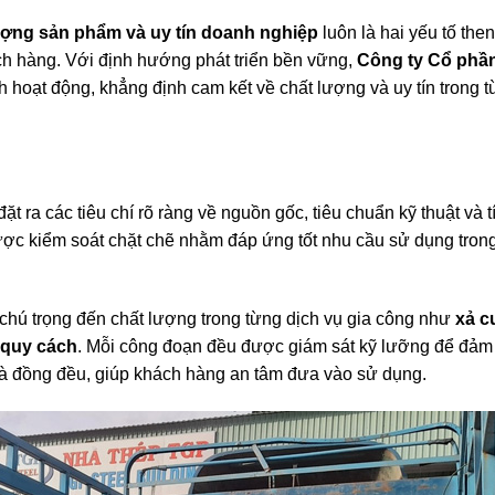
ượng sản phẩm và uy tín doanh nghiệp
luôn là hai yếu tố then
ch hàng. Với định hướng phát triển bền vững,
Công ty Cổ phầ
 hoạt động, khẳng định cam kết về chất lượng và uy tín trong 
 ra các tiêu chí rõ ràng về nguồn gốc, tiêu chuẩn kỹ thuật và t
ợc kiểm soát chặt chẽ nhằm đáp ứng tốt nhu cầu sử dụng tron
hú trọng đến chất lượng trong từng dịch vụ gia công như
xả c
o quy cách
. Mỗi công đoạn đều được giám sát kỹ lưỡng để đảm
và đồng đều, giúp khách hàng an tâm đưa vào sử dụng.