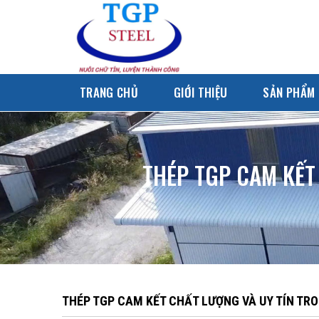
Skip
to
content
TRANG CHỦ
GIỚI THIỆU
SẢN PHẨM
THÉP TGP CAM KẾT
THÉP TGP CAM KẾT CHẤT LƯỢNG VÀ UY TÍN TR