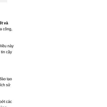
ết và
a công,
Điều này
tin cậy
đào tạo
đích sử
 bớt các