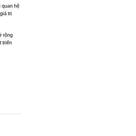
i quan hệ
iá trị
ở rộng
 triển