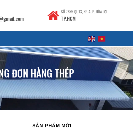
SỐ 78/5 QL 13, KP 4, P. HÒA LỢI
@gmail.com
TP.HCM
Ệ
ỪNG ĐƠN HÀNG THÉP
SẢN PHẨM MỚI