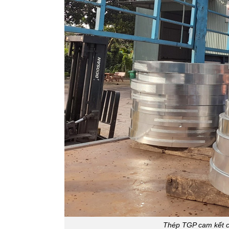
Thép TGP cam kết ch