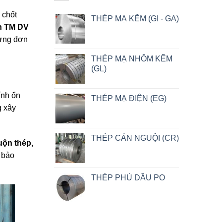
 chốt
THÉP MẠ KẼM (GI - GA)
n TM DV
từng đơn
THÉP MẠ NHÔM KẼM
(GL)
ính ổn
THÉP MẠ ĐIỆN (EG)
g xây
THÉP CÁN NGUỘI (CR)
uộn thép,
 bảo
THÉP PHỦ DẦU PO