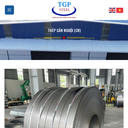
Skip
to
content
THÉP CÁN NGUỘI (CR)