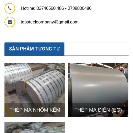
Hotline: 02746560.486 - 0798800486
tgpsteelcompany@gmail.com
SẢN PHẨM TƯƠNG TỰ
THÉP MẠ NHÔM KẼM
THÉP MẠ ĐIỆN (EG)
(GL)