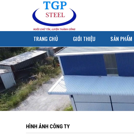
Skip
to
content
TRANG CHỦ
GIỚI THIỆU
SẢN PHẨM
HÌNH ẢNH CÔNG TY