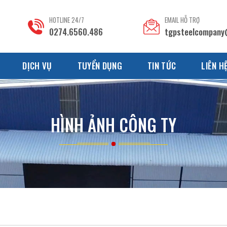
HOTLINE 24/7
EMAIL HỖ TRỢ
0274.6560.486
tgpsteelcompany
DỊCH VỤ
TUYỂN DỤNG
TIN TỨC
LIÊN H
HÌNH ẢNH CÔNG TY