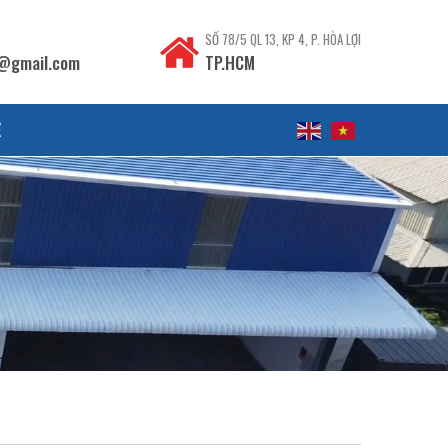
SỐ 78/5 QL 13, KP 4, P. HÒA LỢI
@gmail.com
TP.HCM
Ệ